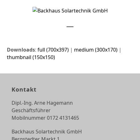
Skip
to
content
Open
Close
mobile
mobile
Downloads
:
full (700x397)
|
medium (300x170)
|
menu
menu
thumbnail (150x150)
Kontakt
Dipl.-Ing. Arne Hagemann
Geschäftsführer
Mobilnummer 0172 4131465
Backhaus Solartechnik GmbH
Bergstedter Markt 1