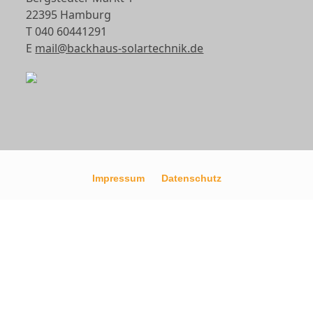
22395 Hamburg
T 040 60441291
E
mail@backhaus-solartechnik.de
Impressum
Datenschutz