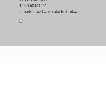
T 040 60441291
E
mail@backhaus-solartechnik.de