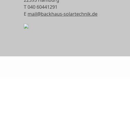
T 040 60441291
E
mail@backhaus-solartechnik.de