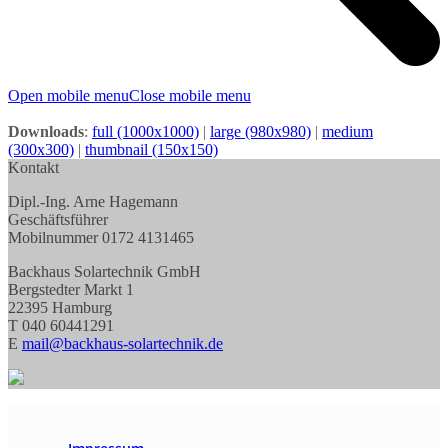
Open mobile menu
Close mobile menu
Downloads
:
full (1000x1000)
|
large (980x980)
|
medium
(300x300)
|
thumbnail (150x150)
Kontakt
Dipl.-Ing. Arne Hagemann
Geschäftsführer
Mobilnummer 0172 4131465
Backhaus Solartechnik GmbH
Bergstedter Markt 1
22395 Hamburg
T 040 60441291
E
mail@backhaus-solartechnik.de